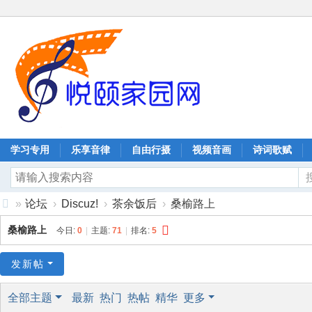
学习专用
乐享音律
自由行摄
视频音画
诗词歌赋
»
论坛
›
Discuz!
›
茶余饭后
›
桑榆路上
协
桑榆路上
今日:
0
|
主题:
71
|
排名:
5
同
嘉
发新帖
业
全部主题
最新
热门
热帖
精华
更多
科