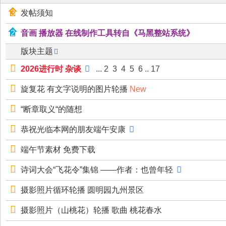
技
发帖须知
有
音画 播放器 在线制作工具转自《马黑整站系统》
限
版块主题
公
司
2026进行时 杂谈
...
2
3
4
5
6
..
17
旋复花 有文字说明的图片轮播
New
“断章取义“的随想
恭祝光临本网的朋友端午安康
端午节素材 免费下载
诗词大会“飞花令”集锦 ——作者：也曾年轻
摄影照片循环轮播 圆明园九州景区
摄影照片（山桃花）轮播 歌曲 桃花春水