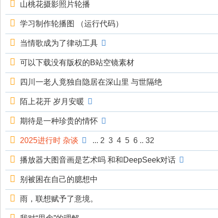
山桃花摄影照片轮播
学习制作轮播图 （运行代码）
当情歌成为了律动工具
可以下载没有版权的B站空镜素材
四川一老人竟独自隐居在深山里 与世隔绝
陌上花开 岁月安暖
期待是一种珍贵的情怀
2025进行时 杂谈
...
2
3
4
5
6
..
32
播放器大图音画是艺术吗 和和DeepSeek对话
别被困在自己的臆想中
雨，联想赋予了意境。