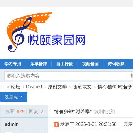
学习专用
乐享音律
自由行摄
视频音画
诗词歌赋
»
论坛
›
Discuz!
›
原创文学
›
随笔散文
›
情有独钟“时若寒
协
发新帖
同
查看:
829
|
回复:
2
情有独钟“时若寒”
[复制链接]
嘉
业
admin
发表于 2025-8-31 20:31:58
|
显示
科