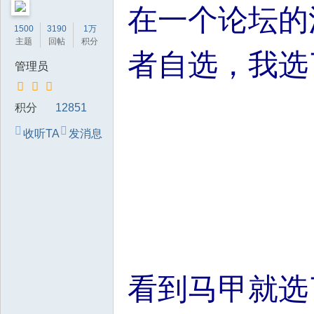
在一个论坛的
技
1500
3190
1万
有
主题
回帖
积分
限
者自选，我选
管理员
公
司
积分
12851
收听TA
发消息
看到马甲就选