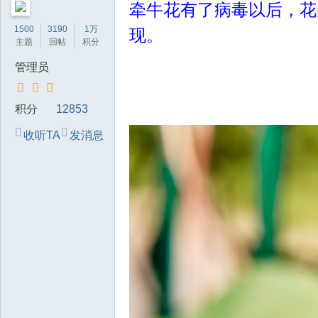
牵牛花有了病毒以后，花
技
1500
3190
1万
现。
有
主题
回帖
积分
限
管理员
公
司
积分
12853
收听TA
发消息