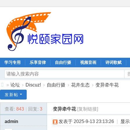
学习专用
乐享音律
自由行摄
视频音画
诗词歌赋
»
论坛
›
Discuz!
›
自由行摄
›
花卉生态
›
变异牵牛花
协
发新帖
同
查看:
843
|
回复:
3
变异牵牛花
[复制链接]
嘉
业
admin
发表于 2025-9-13 23:13:26
|
显示
科