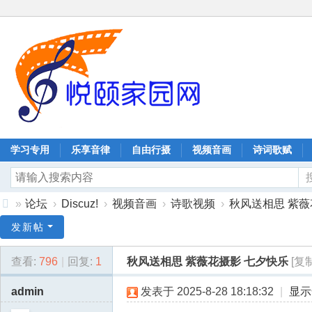
学习专用
乐享音律
自由行摄
视频音画
诗词歌赋
»
论坛
›
Discuz!
›
视频音画
›
诗歌视频
›
秋风送相思 紫薇
协
发新帖
同
查看:
796
|
回复:
1
秋风送相思 紫薇花摄影 七夕快乐
[复
嘉
业
admin
发表于 2025-8-28 18:18:32
|
显示
科