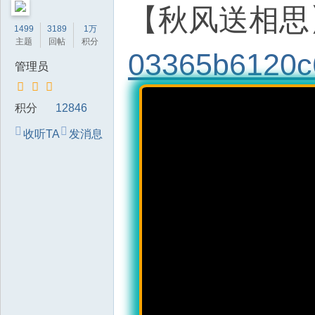
【秋风送相思
技
1499
3189
1万
有
主题
回帖
积分
限
03365b6120c
管理员
公
司
积分
12846
收听TA
发消息