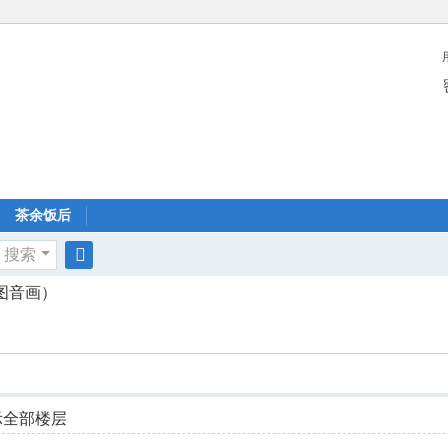
茶余饭后
搜索
搜
图音画）
索
示全部楼层