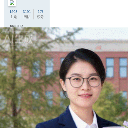
技
1503
3191
1万
有
主题
回帖
积分
限
管理员
公
司
积分
12868
收听TA
发消息