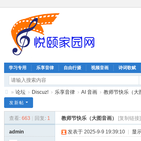
学习专用
乐享音律
自由行摄
视频音画
诗词歌赋
»
论坛
›
Discuz!
›
乐享音律
›
AI 音画
›
教师节快乐（大
协
发新帖
同
查看:
663
|
回复:
1
教师节快乐（大图音画）
[复制链接]
嘉
业
admin
发表于 2025-9-9 19:39:10
|
显
科