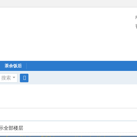
茶余饭后
搜索
搜
索
示全部楼层