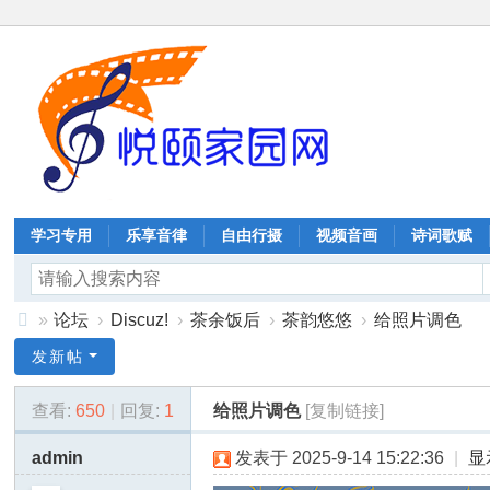
学习专用
乐享音律
自由行摄
视频音画
诗词歌赋
»
论坛
›
Discuz!
›
茶余饭后
›
茶韵悠悠
›
给照片调色
协
发新帖
同
查看:
650
|
回复:
1
给照片调色
[复制链接]
嘉
业
admin
发表于 2025-9-14 15:22:36
|
显
科