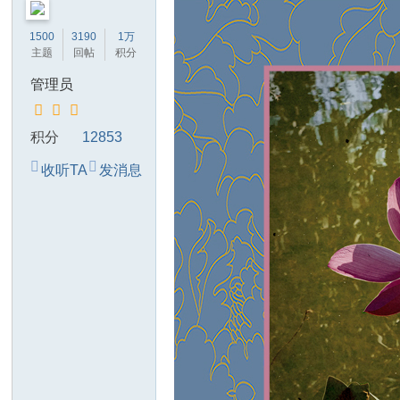
技
1500
3190
1万
有
主题
回帖
积分
限
管理员
公
司
积分
12853
收听TA
发消息