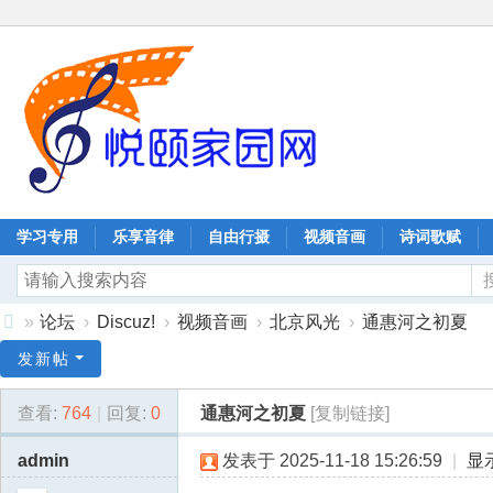
学习专用
乐享音律
自由行摄
视频音画
诗词歌赋
»
论坛
›
Discuz!
›
视频音画
›
北京风光
›
通惠河之初夏
协
发新帖
同
查看:
764
|
回复:
0
通惠河之初夏
[复制链接]
嘉
业
admin
发表于 2025-11-18 15:26:59
|
显
科