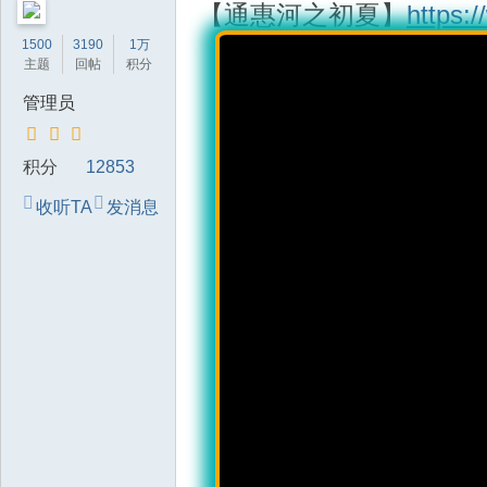
【通惠河之初夏】
https:
技
1500
3190
1万
有
主题
回帖
积分
限
管理员
公
司
积分
12853
收听TA
发消息