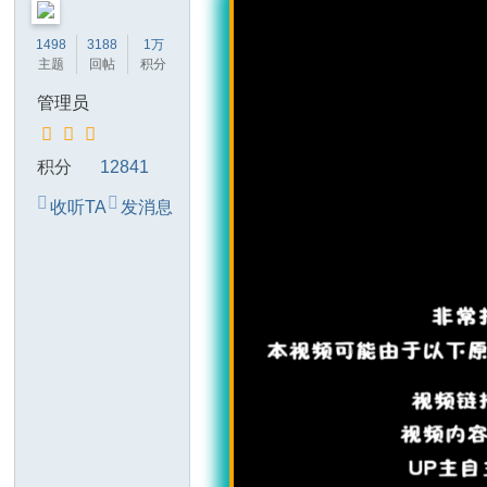
技
1498
3188
1万
有
主题
回帖
积分
限
管理员
公
司
积分
12841
收听TA
发消息