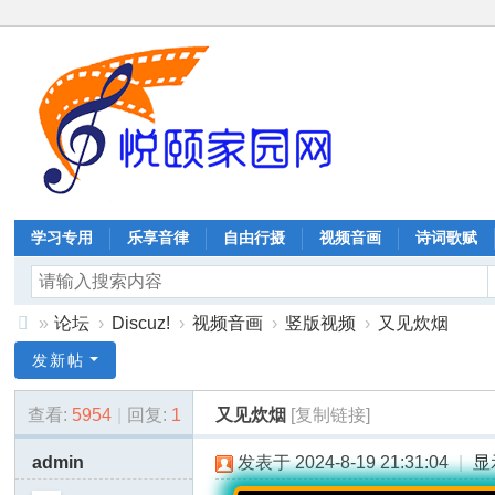
学习专用
乐享音律
自由行摄
视频音画
诗词歌赋
»
论坛
›
Discuz!
›
视频音画
›
竖版视频
›
又见炊烟
协
发新帖
同
查看:
5954
|
回复:
1
又见炊烟
[复制链接]
嘉
业
admin
发表于 2024-8-19 21:31:04
|
显
科