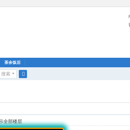
茶余饭后
搜索
搜
索
示全部楼层