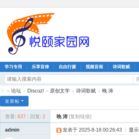
学习专用
乐享音律
自由行摄
视频音画
诗词歌赋
»
论坛
›
Discuz!
›
原创文学
›
诗词歌赋
›
晚 涛
协
发新帖
同
查看:
637
|
回复:
2
晚 涛
[复制链接]
嘉
业
admin
发表于 2025-8-18 00:26:43
|
显示
科